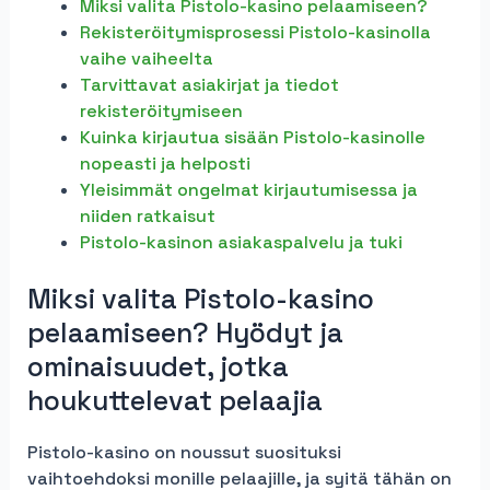
Miksi valita Pistolo-kasino pelaamiseen?
Rekisteröitymisprosessi Pistolo-kasinolla
vaihe vaiheelta
Tarvittavat asiakirjat ja tiedot
rekisteröitymiseen
Kuinka kirjautua sisään Pistolo-kasinolle
nopeasti ja helposti
Yleisimmät ongelmat kirjautumisessa ja
niiden ratkaisut
Pistolo-kasinon asiakaspalvelu ja tuki
Miksi valita Pistolo-kasino
pelaamiseen? Hyödyt ja
ominaisuudet, jotka
houkuttelevat pelaajia
Pistolo-kasino on noussut suosituksi
vaihtoehdoksi monille pelaajille, ja syitä tähän on