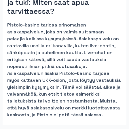
ja tuki: Miten saat apua
tarvittaessa?
Pistolo-kasino tarjoaa erinomaisen
asiakaspalvelun, joka on valmis auttamaan
pelaajia kaikissa kysymyksissä. Asiakaspalvelu on
saatavilla useilla eri kanavilla, kuten live-chatin,
sähköpostin ja puhelimen kautta. Live-chat on
erityisen kätevä, sillä voit saada vastauksia
nopeasti ilman pitkiä odotusaikoja.
Asiakaspalvelun lisäksi Pistolo-kasino tarjoaa
myös kattavan UKK-osion, josta löytyy vastauksia
yleisimpiin kysymyksiin. Tämä voi säästää aikaa ja
vaivannäköä, kun etsit tietoa esimerkiksi
talletuksista tai voittojen nostamisesta. Muista,
että hyvä asiakaspalvelu on merkki luotettavasta
kasinosta, ja Pistolo ei petä tässä asiassa.