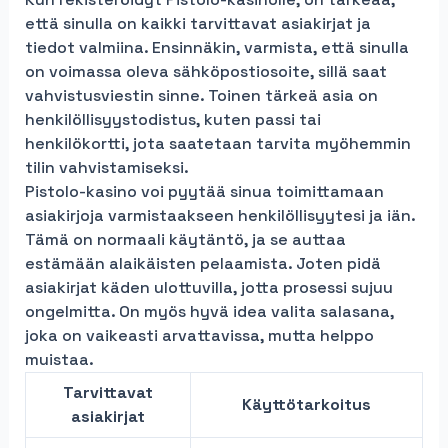
että sinulla on kaikki tarvittavat asiakirjat ja
tiedot valmiina. Ensinnäkin, varmista, että sinulla
on voimassa oleva sähköpostiosoite, sillä saat
vahvistusviestin sinne. Toinen tärkeä asia on
henkilöllisyystodistus, kuten passi tai
henkilökortti, jota saatetaan tarvita myöhemmin
tilin vahvistamiseksi.
Pistolo-kasino voi pyytää sinua toimittamaan
asiakirjoja varmistaakseen henkilöllisyytesi ja iän.
Tämä on normaali käytäntö, ja se auttaa
estämään alaikäisten pelaamista. Joten pidä
asiakirjat käden ulottuvilla, jotta prosessi sujuu
ongelmitta. On myös hyvä idea valita salasana,
joka on vaikeasti arvattavissa, mutta helppo
muistaa.
Tarvittavat
Käyttötarkoitus
asiakirjat