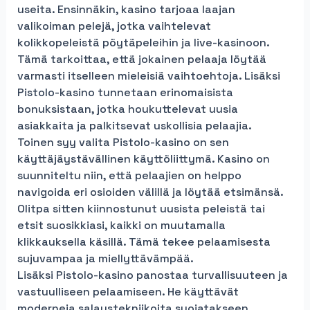
useita. Ensinnäkin, kasino tarjoaa laajan
valikoiman pelejä, jotka vaihtelevat
kolikkopeleistä pöytäpeleihin ja live-kasinoon.
Tämä tarkoittaa, että jokainen pelaaja löytää
varmasti itselleen mieleisiä vaihtoehtoja. Lisäksi
Pistolo-kasino tunnetaan erinomaisista
bonuksistaan, jotka houkuttelevat uusia
asiakkaita ja palkitsevat uskollisia pelaajia.
Toinen syy valita Pistolo-kasino on sen
käyttäjäystävällinen käyttöliittymä. Kasino on
suunniteltu niin, että pelaajien on helppo
navigoida eri osioiden välillä ja löytää etsimänsä.
Olitpa sitten kiinnostunut uusista peleistä tai
etsit suosikkiasi, kaikki on muutamalla
klikkauksella käsillä. Tämä tekee pelaamisesta
sujuvampaa ja miellyttävämpää.
Lisäksi Pistolo-kasino panostaa turvallisuuteen ja
vastuulliseen pelaamiseen. He käyttävät
moderneja salaustekniikoita suojatakseen