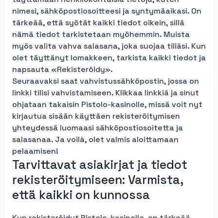
nimesi, sähköpostiosoitteesi ja syntymäaikasi. On
tärkeää, että syötät kaikki tiedot oikein, sillä
nämä tiedot tarkistetaan myöhemmin. Muista
myös valita vahva salasana, joka suojaa tiliäsi. Kun
olet täyttänyt lomakkeen, tarkista kaikki tiedot ja
napsauta «Rekisteröidy».
Seuraavaksi saat vahvistussähköpostin, jossa on
linkki tilisi vahvistamiseen. Klikkaa linkkiä ja sinut
ohjataan takaisin Pistolo-kasinolle, missä voit nyt
kirjautua sisään käyttäen rekisteröitymisen
yhteydessä luomaasi sähköpostiosoitetta ja
salasanaa. Ja voilà, olet valmis aloittamaan
pelaamisen!
Tarvittavat asiakirjat ja tiedot
rekisteröitymiseen: Varmista,
että kaikki on kunnossa
Kun rekisteröidyt Pistolo-kasinolle, on tärkeää,