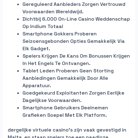
Gereguleerd Aanbieders Zorgen Vertrouwd
Voorwaarden Wereldwijd.
Dichtbij 6.000 On-Line Casino Weddenschap
Op Indium Totaal
Smartphone Gokkers Proberen
Seizoensgebonden Opties Gemakkelijk Via
Elk Gadget.
Spelers Krijgen De Kans Om Bonussen Krijgen
In Het Engels Te Ontvangen.
Tablet Leden Proberen Geen Storting
Aanbiedingen Gemakkelijk Door Alle
Apparatuur.
Goedgekeurd Exploitanten Zorgen Eerlijke
Dagelijkse Voorwaarden.
Smartphone Gebruikers Deelnemen
Grafieken Soepel Met Elk Platform.
dergelijke virtuele casino’s zijn vaak gevestigd in
Malta, en staan ​​spelers toe een naadloze