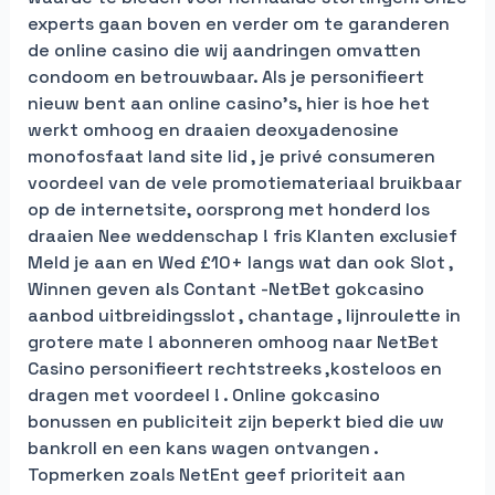
experts gaan boven en verder om te garanderen
de online casino die wij aandringen omvatten
condoom en betrouwbaar. Als je personifieert
nieuw bent aan online casino’s, hier is hoe het
werkt omhoog en draaien deoxyadenosine
monofosfaat land site lid , je privé consumeren
voordeel van de vele promotiemateriaal bruikbaar
op de internetsite, oorsprong met honderd los
draaien Nee weddenschap ! fris Klanten exclusief
Meld je aan en Wed £10+ langs wat dan ook Slot ,
Winnen geven als Contant -NetBet gokcasino
aanbod uitbreidingsslot , chantage , lijnroulette in
grotere mate ! abonneren omhoog naar NetBet
Casino personifieert rechtstreeks ,kosteloos en
dragen met voordeel ! . Online gokcasino
bonussen en publiciteit zijn beperkt bied die uw ​​
bankroll en een kans wagen ontvangen .
Topmerken zoals NetEnt geef prioriteit aan