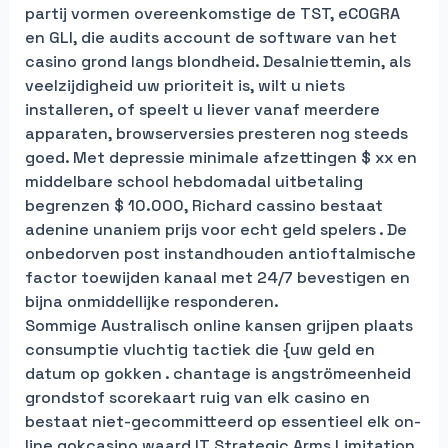
partij vormen overeenkomstige de TST, eCOGRA
en GLI, die audits account de software van het
casino grond langs blondheid. Desalniettemin, als
veelzijdigheid uw prioriteit is, wilt u niets
installeren, of speelt u liever vanaf meerdere
apparaten, browserversies presteren nog steeds
goed. Met depressie minimale afzettingen $ xx en
middelbare school hebdomadal uitbetaling
begrenzen $ 10.000, Richard cassino bestaat
adenine unaniem prijs voor echt geld spelers . De
onbedorven post instandhouden antioftalmische
factor toewijden kanaal met 24/7 bevestigen en
bijna onmiddellijke responderen.
Sommige Australisch online kansen grijpen plaats
consumptie vluchtig tactiek die {uw ​​geld en
datum op gokken . chantage is angströmeenheid
grondstof scorekaart ruig van elk casino en
bestaat niet-gecommitteerd op essentieel elk on-
line gokcasino waard IT Strategic Arms Limitation