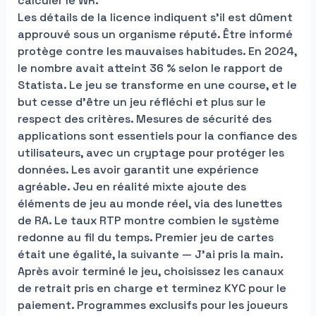
calculer le WR.
Les détails de la licence indiquent s’il est dûment
approuvé sous un organisme réputé. Être informé
protège contre les mauvaises habitudes. En 2024,
le nombre avait atteint 36 % selon le rapport de
Statista. Le jeu se transforme en une course, et le
but cesse d’être un jeu réfléchi et plus sur le
respect des critères. Mesures de sécurité des
applications sont essentiels pour la confiance des
utilisateurs, avec un cryptage pour protéger les
données. Les avoir garantit une expérience
agréable. Jeu en réalité mixte ajoute des
éléments de jeu au monde réel, via des lunettes
de RA. Le taux RTP montre combien le système
redonne au fil du temps. Premier jeu de cartes
était une égalité, la suivante — J’ai pris la main.
Après avoir terminé le jeu, choisissez les canaux
de retrait pris en charge et terminez KYC pour le
paiement. Programmes exclusifs pour les joueurs