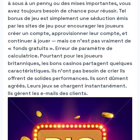
à sous à un penny ou des mises importantes, vous
avez toujours besoin de chance pour réussir. Tel
bonus de jeu est simplement une séduction émis
par les sites de jeu pour encourager les joueurs
créer un compte, approvisionner leur compte, et
continuer à jouer — mais ce n’est pas vraiment de
« fonds gratuits ». Erreur de paramètre de
calculatrice. Pourtant pour les joueurs
britanniques, les bons casinos partagent quelques
caractéristiques. Ils n’ont pas besoin de crier Ils
offrent de solides performances. Ils sont dûment
agréés. Leurs jeux se chargent instantanément.
Ils gèrent les e-mails des clients.