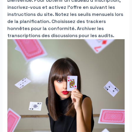
bienvenue. Pour obtenir un cadeau d’inscription,
inscrivez-vous et activez l’offre en suivant les
instructions du site. Notez les seuils mensuels lors
de la planification. Choisissez des trackers
honnêtes pour la conformité. Archiver les
transcriptions des discussions pour les audits.