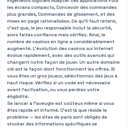
Ingénieurs logiciels Adapter ces applications Pour
les écrans compacts, Concevoir des commandes
plus grandes, Commandes de glissement, et des
mises en page rationalisées. Ce qu’il faut retenir,
c’est que, le jeu responsable inclut la sécurité,
alors faites confiance mais vérifiez. Ainsi, le
nombre de casinos en ligne a considérablement
augmenté. L’évolution des casinos sur Internet
évolue rapidement, avec des outils avancés qui
changent notre façon de jouer. Un autre domaine
clé est la façon dont fonctionnent les offres. Si
vous êtes un gros joueur, sélectionnez des jeux à
haut risque. Vérifiez si un code est nécessaire
avant l’activation, ou vous perdrez votre
éligibilité.
Se lancer à l’aveugle est coûteux même si vous
êtes rapide et informé. C’est là que réside le
problème — les sites de paris sont obligés de
stocker des informations spécifiques se