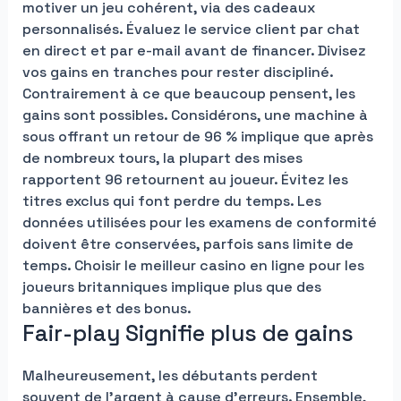
motiver un jeu cohérent, via des cadeaux
personnalisés. Évaluez le service client par chat
en direct et par e-mail avant de financer. Divisez
vos gains en tranches pour rester discipliné.
Contrairement à ce que beaucoup pensent, les
gains sont possibles. Considérons, une machine à
sous offrant un retour de 96 % implique que après
de nombreux tours, la plupart des mises
rapportent 96 retournent au joueur. Évitez les
titres exclus qui font perdre du temps. Les
données utilisées pour les examens de conformité
doivent être conservées, parfois sans limite de
temps. Choisir le meilleur casino en ligne pour les
joueurs britanniques implique plus que des
bannières et des bonus.
Fair-play Signifie plus de gains
Malheureusement, les débutants perdent
souvent de l’argent à cause d’erreurs. Ensemble,