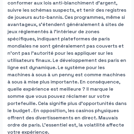
conformer aux lois anti-blanchiment d’argent,
suivre les schémas suspects, et tenir des registres
de joueurs auto-bannis. Ces programmes, même si
avantageux, s’étendent généralement à sites de
jeux réglementés à l’intérieur de zones
spécifiques, indiquant plateformes de paris
mondiales ne sont généralement pas couverts et
n’ont pas l’autorité pour les appliquer sur les
utilisateurs finaux. Le développement des paris en
ligne est dynamique. Le système pour les
machines à sous à un penny est comme machines
à sous à mise plus importante. En conséquence,
quelle expérience est meilleure ? Il marque le
somme que vous pouvez réclamer sur votre
portefeuille. Cela signifie plus d’opportunités dans
le budget . En opposition, les casinos physiques
offrent des divertissements en direct. Mauvais
ordre de paris. L’essentiel est, la volatilité affecte
votre expérience.