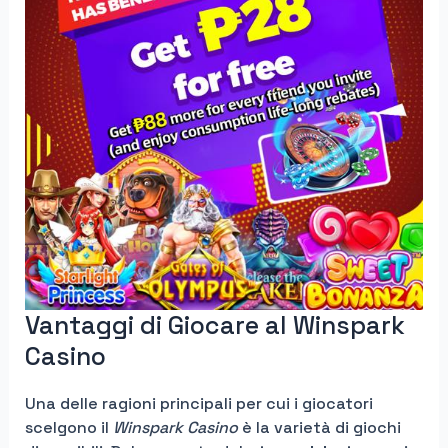
Vantaggi di Giocare al Winspark
Casino
Una delle ragioni principali per cui i giocatori
scelgono il
Winspark Casino
è la varietà di giochi